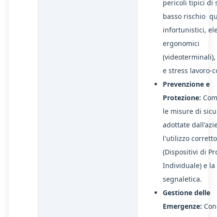
pericoli tipici di 
basso rischio qua
infortunistici, ele
ergonomici
(videoterminali),
e stress lavoro-c
Prevenzione e
Protezione:
Com
le misure di sic
adottate dall'azi
l'utilizzo corrett
(Dispositivi di P
Individuale) e la
segnaletica.
Gestione delle
Emergenze:
Cono