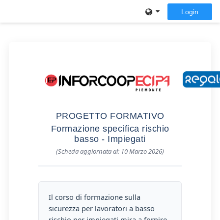
Vai al contenuto principale
Login
Pannello laterale
PROGETTO FORMATIVO
Formazione specifica rischio
basso - Impiegati
(Scheda aggiornata al: 10 Marzo 2026)
Il corso di formazione sulla
sicurezza per lavoratori a basso
rischio per impiegati mira a fornire