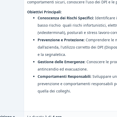
comportamenti sicuri, conoscere l'uso dei DPI e l
Obiettivi Principali:
Conoscenza dei Rischi Specifici:
Identificare i
basso rischio quali rischi infortunistici, elett
(videoterminali), posturali e stress lavoro-cor
Prevenzione e Protezione:
Comprendere le mi
dall'azienda, l'utilizzo corretto dei DPI (Dispo
e la segnaletica.
Gestione delle Emergenze:
Conoscere le proc
antincendio ed evacuazione.
Comportamenti Responsabili:
Sviluppare una
prevenzione e comportamenti responsabili per
quella dei colleghi.
uizione e
La durata è di
4 ore
.