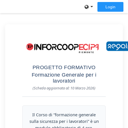
Vai al contenuto principale
Login
Pannello laterale
PROGETTO FORMATIVO
Formazione Generale per i
lavoratori
(Scheda aggiornata al: 10 Marzo 2026)
Il Corso di “formazione generale
sulla sicurezza per i lavoratori” è un
modulo obbligatorio di 4 ore,